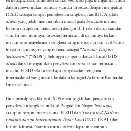
terhadap
aliens
, Indonesia selaku
host state
juga mengambil andil
dalam mewujudkan standar-standar investasi dengan mengakui
ICSID sebagai tempat penyelesaian sengketa atas BIT. Apabila
aliens
yang telah menanamkan modal pada
host state
merasa
haknya dirugikan, maka sesuai dengan BIT telah diatur standar-
standar perlindungan investasi termasuk di dalamnya terkait
mekanisme penyelesaian sengketa yang mensejajarkan level/status
investor dan negara yang dikenal sebagai “
Investor-Dispute
Settlement
” (“
ISDS
”). Sehingga dengan adanya klausul ISDS
aliens
dapat mengajukan penyelesaian perselisihan termasuk
melalui ICSID selaku lembaga penyelesaian sengketa
internasional yang masuk ke dalam kategori Arbitrase Komersial
Internasional.
Pada prinsipnya, klausul ISDS memungkinkan pengaturan
penyelesaian sengketa melalui Pengadilan Negeri
host state
,
ataupun forum internasional ICSID dan
The United Nations
Commission on International Trade Law
(UNCITRAL) dan
forum lainnya. Namun untuk
aliens
dapat menempuh