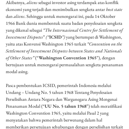
Akibatnya,
aliens
sebagai investor asing terdampak atas konflik
ekonomi yang terjadi dan menimbulkan sengketa antar
host state
dan
aliens
. Sehingga untuk menengarai ini, pada 14 Oktober
1966 Bank dunia membentuk suatu badan penyelesaian sengketa
yang dikenal sebagai
“The Internasional Centre for Settlement of
Investment Disputes
”
(“
ICSID
”)
yang bertempat di Washington,
yaitu atas Konvensi Washington 1965 terkait
“
Convention on the
Settlement of Investment Disputes between States and Nationals
of Other States
”
(“
Washington Convention 1965
”), dengan
bertujuan untuk menengarai permasalahan sengketa penanaman
modal asing.
Pasca pembentukan ICSID, pemerintah Indonesia melalui
Undang – Undang No. 5 tahun 1968 Tentang Penyelesaian
Perselisihan Antara Negara dan Warganegara Asing Mengenai
Penanaman Modal (“
UU No. 5 tahun 1968
”) telah meratifikasi
Washington Convention 1965, yaitu melalui Pasal 2 yang
menyatakan bahwa pemerintah berwenang dalam hal
memberikan persetujuan sehubungan dengan perselisihan terkait