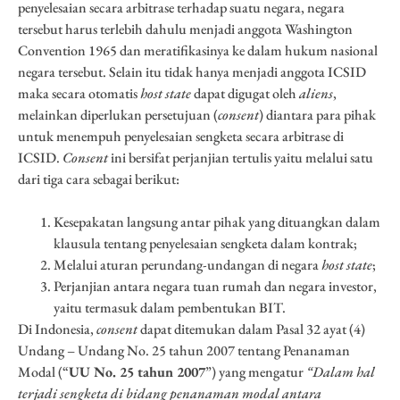
penyelesaian secara arbitrase terhadap suatu negara, negara
tersebut harus terlebih dahulu menjadi anggota Washington
Convention 1965 dan meratifikasinya ke dalam hukum nasional
negara tersebut. Selain itu tidak hanya menjadi anggota ICSID
maka secara otomatis
host state
dapat digugat oleh
aliens
,
melainkan diperlukan persetujuan (
consent
) diantara para pihak
untuk menempuh penyelesaian sengketa secara arbitrase di
ICSID.
Consent
ini bersifat perjanjian tertulis yaitu melalui satu
dari tiga cara sebagai berikut:
Kesepakatan langsung antar pihak yang dituangkan dalam
klausula tentang penyelesaian sengketa dalam kontrak;
Melalui aturan perundang-undangan di negara
host state
;
Perjanjian antara negara tuan rumah dan negara investor,
yaitu termasuk dalam pembentukan BIT.
Di Indonesia,
consent
dapat ditemukan dalam Pasal 32 ayat (4)
Undang – Undang No. 25 tahun 2007 tentang Penanaman
Modal (“
UU No. 25 tahun 2007
”) yang mengatur
“Dalam hal
terjadi sengketa di bidang penanaman modal antara