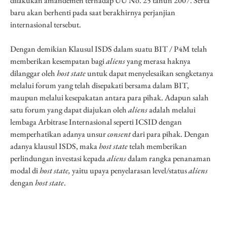
dilakukan amandemen terhadap UU No. 25 tahun 2007. Serta
baru akan berhenti pada saat berakhirnya perjanjian
internasional tersebut.
Dengan demikian Klausul ISDS dalam suatu BIT / P4M telah
memberikan kesempatan bagi
aliens
yang merasa haknya
dilanggar oleh
host state
untuk dapat menyelesaikan sengketanya
melalui forum yang telah disepakati bersama dalam BIT,
maupun melalui kesepakatan antara para pihak. Adapun salah
satu forum yang dapat diajukan oleh
aliens
adalah melalui
lembaga Arbitrase Internasional seperti ICSID dengan
memperhatikan adanya unsur
consent
dari para pihak. Dengan
adanya klausul ISDS, maka
host state
telah memberikan
perlindungan investasi kepada
aliens
dalam rangka penanaman
modal di
host state,
yaitu upaya penyelarasan level/status
aliens
dengan
host state
.